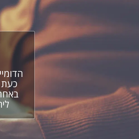
הדומיי
כעת 
באחת 
ליה