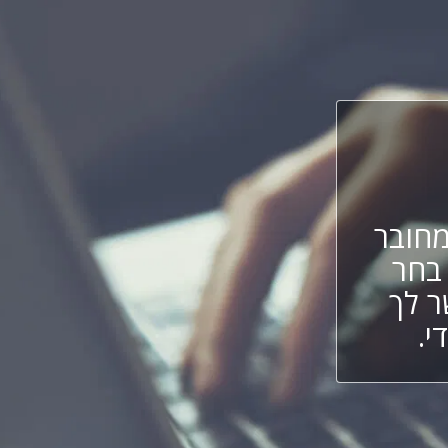
חובר
 בחר
ר לך
י.